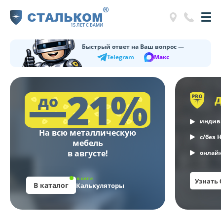
®
СТАЛЬКОМ
15 ЛЕТ С ВАМИ
Быстрый ответ на Ваш вопрос —
Telegram
Макс
—21%
до
индив
На всю металлическую
с/без 
мебель
в августе!
онлайн
в сети
Узнать
В каталог
Калькуляторы