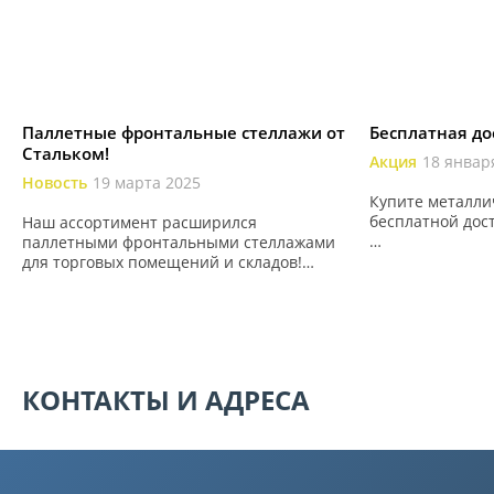
Паллетные фронтальные стеллажи от
Бесплатная до
Стальком!
Акция
18 январ
Новость
19 марта 2025
Купите металли
бесплатной дос
Наш ассортимент расширился
паллетными фронтальными стеллажами
– Есть условия?
для торговых помещений и складов!
Да, о них поня
Свяжитесь с нами и мы рассчитаем
ниже.
точную стоимость паллетных
фронтальных стеллажей со скидкой.
КОНТАКТЫ И АДРЕСА