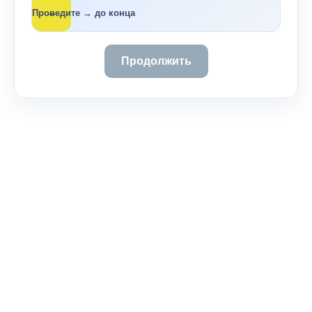
→
Проведите → до конца
Продолжить