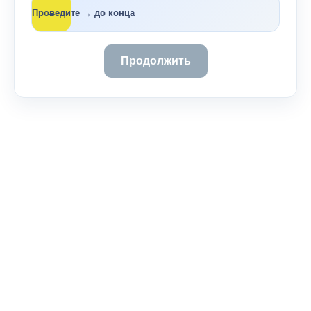
→
Проведите → до конца
Продолжить