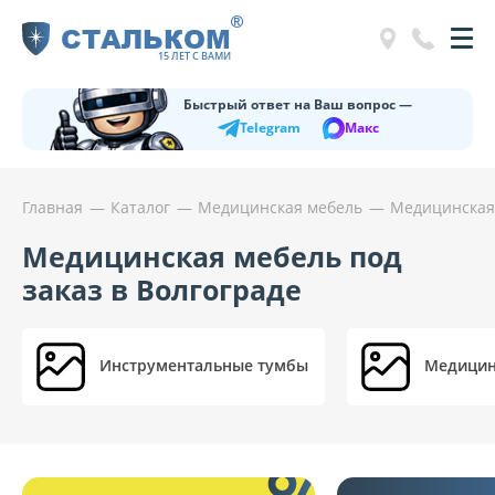
®
СТАЛЬКОМ
15 ЛЕТ С ВАМИ
Быстрый ответ на Ваш вопрос —
Telegram
Макс
Главная
Каталог
Медицинская мебель
Медицинская 
Медицинская мебель под
заказ в Волгограде
Инструментальные тумбы
Медицин