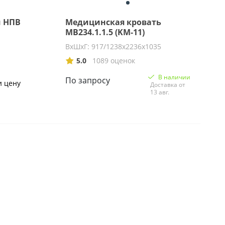
 НПВ
Медицинская кровать
MB234.1.1.5 (KM-11)
ВхШхГ: 917/1238х2236х1035
5.0
1089 оценок
В наличии
По запросу
и цену
Доставка от
13 авг.