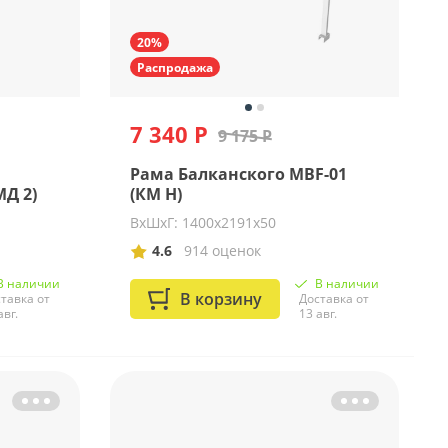
20%
Распродажа
7 340 Р
9 175 Р
Рама Балканского MBF-01
МД 2)
(КМ Н)
ВхШхГ: 1400х2191х50
4.6
914 оценок
В наличии
В наличии
В корзину
тавка от
Доставка от
авг.
13 авг.