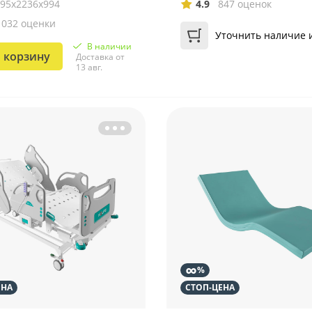
895х2236х994
4.9
847 оценок
1032 оценки
Уточнить наличие 
В наличии
 корзину
Доставка от
13 авг.
∞
%
ЕНА
СТОП-ЦЕНА