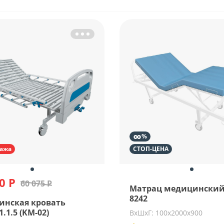
∞
%
ажа
СТОП-ЦЕНА
0 Р
60 075 Р
Матрац медицинский
8242
инская кровать
.1.5 (KM-02)
ВхШхГ: 100х2000х900