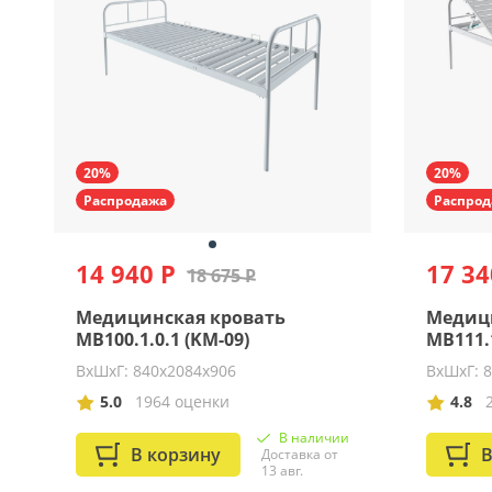
20%
20%
Распродажа
Распрод
14 940 Р
17 34
18 675 Р
Медицинская кровать
Медиц
MB100.1.0.1 (KM-09)
MB111.1
ВхШхГ: 840х2084х906
ВхШхГ: 
5.0
1964 оценки
4.8
В наличии
В корзину
В
Доставка от
13 авг.