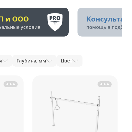
П и ООО
Консультац
уальные условия
помощь в подборе
м
Глубина, мм
Цвет