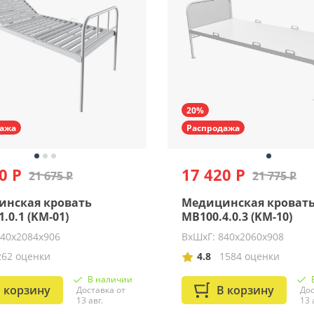
20%
ажа
Распродажа
0 Р
17 420 Р
21 675 Р
21 775 Р
инская кровать
Медицинская кроват
.0.1 (KM-01)
MB100.4.0.3 (KM-10)
840х2084х906
ВхШхГ: 840х2060х908
262 оценки
4.8
1584 оценки
В наличии
 корзину
В корзину
Доставка от
Дос
13 авг.
13 