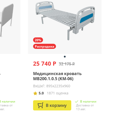
20%
Распродажа
25 740 Р
32 175 Р
ь
Медицинская кровать
MB200.1.0.5 (KM-06)
ВхШхГ: 895х2235х960
5.0
1871 оценка
В наличии
В наличии
В корзину
тавка от
Доставка от
авг.
13 авг.