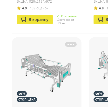
ВхШхГ: 920х2154х972
ВхШхГ: 
4.9
439 оценок
4.8
В наличии
В корзину
В
Доставка от
13 авг.
∞
∞
%
%
СТОП-ЦЕНА
СТОП-Ц