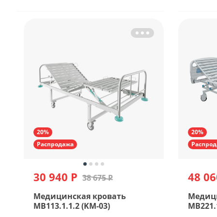
20%
20%
Распродажа
Распрод
30 940 Р
48 06
38 675 Р
Медицинская кровать
Медиц
MB113.1.1.2 (KM-03)
MB221.1