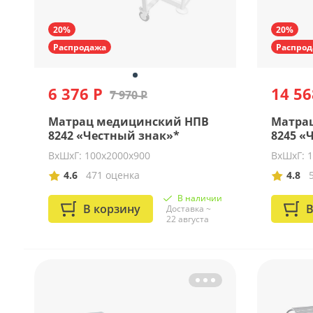
20%
20%
Распродажа
Распрод
6 376 Р
14 56
7 970 Р
Матрац медицинский НПВ
Матра
8242 «Честный знак»*
8245 «
ВхШхГ: 100x2000x900
ВхШхГ: 
4.6
471 оценка
4.8
В наличии
В корзину
В
Доставка ~
22 августа