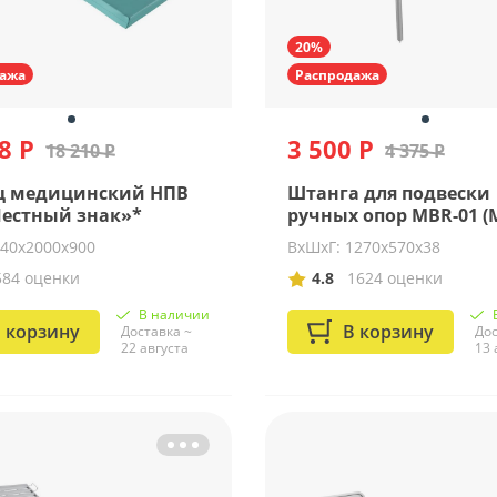
20%
ажа
Распродажа
8 Р
3 500 Р
18 210 Р
4 375 Р
ц медицинский НПВ
Штанга для подвески
Честный знак»*
ручных опор MBR-01 (
140x2000x900
ВхШхГ: 1270х570х38
584 оценки
4.8
1624 оценки
В наличии
 корзину
В корзину
Доставка ~
Дос
22 августа
13 