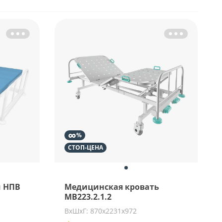
∞
%
СТОП-ЦЕНА
 НПВ
Медицинская кровать
MB223.2.1.2
ВхШхГ: 870x2231x972