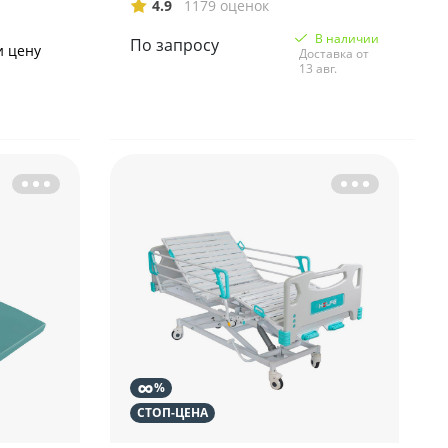
4.9
1179 оценок
В наличии
По запросу
и цену
Доставка от
13 авг.
∞
%
СТОП-ЦЕНА