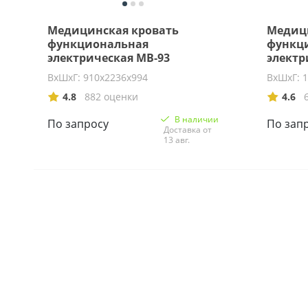
Медицинская кровать
Медиц
функциональная
функц
электрическая МВ-93
электр
ВхШхГ: 910х2236х994
ВхШхГ: 
4.8
882 оценки
4.6
В наличии
По запросу
По зап
Доставка от
13 авг.