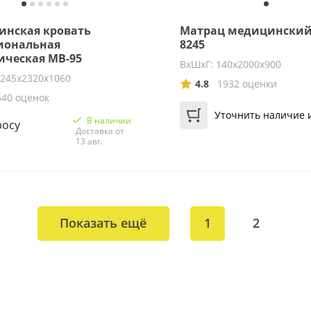
инская кровать
Матрац медицинский
иональная
8245
ическая МВ-95
ВхШхГ: 140х2000х900
1245х2320х1060
4.8
1932 оценки
640 оценок
Уточнить наличие 
В наличии
росу
Доставка от
13 авг.
Показать ещё
1
2