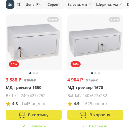
Цена, Р
Серия
Высота, мм
Ширина, мм
Г
20%
20%
3 888 Р
4 904 Р
4 860 Р
6 130 Р
МД трейзер 1650
МД трейзер 1670
ВхШхГ: 240х427х252
ВхШхГ: 240х627х252
4.8
1445 оценок
4.9
1625 оценок
В корзину
В корзину
В наличии
В наличии