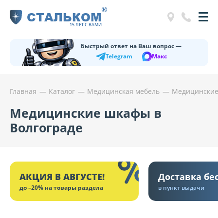
®
СТАЛЬКОМ
15 ЛЕТ С ВАМИ
Быстрый ответ на Ваш вопрос —
Telegram
Макс
Главная
Каталог
Медицинская мебель
Медицински
Медицинские шкафы в
Волгограде
АКЦИЯ В АВГУСТЕ!
Доставка бе
до –20% на товары раздела
в пункт выдачи