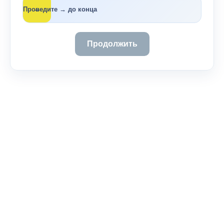
→
Проведите → до конца
Продолжить