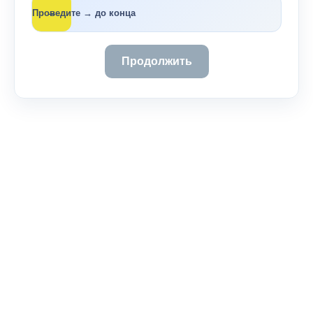
→
Проведите → до конца
Продолжить