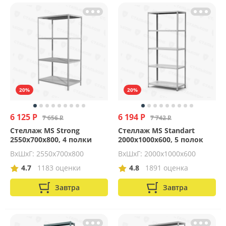
20%
20%
6 125 Р
6 194 Р
7 656 Р
7 742 Р
Стеллаж MS Strong
Стеллаж MS Standart
2550х700х800, 4 полки
2000х1000х600, 5 полок
ВхШхГ: 2550x700x800
ВхШхГ: 2000x1000x600
4.7
1183 оценки
4.8
1891 оценка
Завтра
Завтра