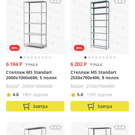
20%
20%
6 194 Р
6 202 Р
7 742 Р
7 752 Р
Стеллаж MS Standart
Стеллаж MS Standart
2000х1000х600, 5 полок
2550х700х400, 8 полок
ВхШхГ: 2000x1000x600
ВхШхГ: 2550x700x400
4.8
1891 оценка
5.0
1507 оценок
Завтра
Завтра