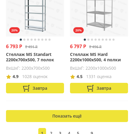
20%
20%
6 793 Р
6 797 Р
8 491 Р
8 496 Р
Стеллаж MS Standart
Стеллаж MS Hard
2200х700х500, 7 полок
2200х1000х500, 4 полки
ВхШхГ: 2200x700x500
ВхШхГ: 2200x1000x500
4.9
1028 оценок
4.5
1331 оценка
Завтра
Завтра
Показать ещё
...
1
2
3
4
5
9