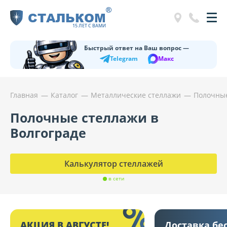
®
СТАЛЬКОМ
15 ЛЕТ С ВАМИ
Быстрый ответ на Ваш вопрос —
Telegram
Макс
Главная
Каталог
Металлические стеллажи
Полочные
Полочные стеллажи в
Волгограде
Калькулятор стеллажей
в сети
АКЦИЯ В АВГУСТЕ!
Доставка бе