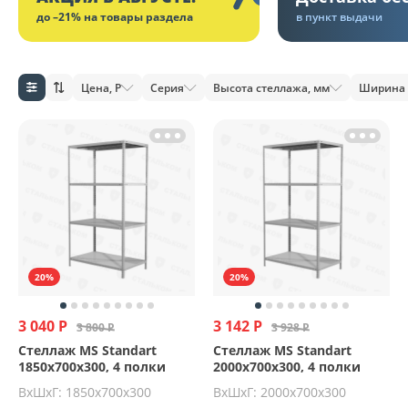
до –21% на товары раздела
в пункт выдачи
Цена, Р
Серия
Высота стеллажа, мм
Ширина 
20%
20%
3 040 Р
3 142 Р
3 800 Р
3 928 Р
Стеллаж MS Standart
Стеллаж MS Standart
1850х700х300, 4 полки
2000х700х300, 4 полки
ВхШхГ: 1850x700x300
ВхШхГ: 2000x700x300