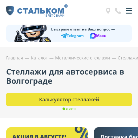
®
СТАЛЬКОМ
15 ЛЕТ С ВАМИ
Быстрый ответ на Ваш вопрос —
Telegram
Макс
Главная
Каталог
Металлические стеллажи
Стеллажи
Стеллажи для автосервиса в
Волгограде
Калькулятор стеллажей
в сети
АКЦИЯ В АВГУСТЕ!
Доставка бе