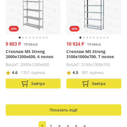
20%
20%
9 803 Р
10 924 Р
12 254 Р
13 655 Р
Стеллаж MS Strong
Стеллаж MS Strong
2000х1200х600, 6 полок
3100х1000х700, 7 полок
ВхШхГ: 2000x1200x600
ВхШхГ: 3100x1000x700
4.6
1351 оценка
4.5
981 оценка
Завтра
Завтра
Показать ещё
1
2
3
4
5
6