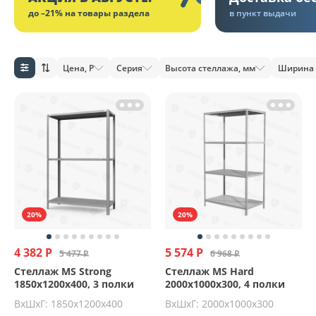
до –21% на товары раздела
в пункт выдачи
Цена, Р
Серия
Высота стеллажа, мм
Ширина 
20%
20%
4 382 Р
5 574 Р
5 477 Р
6 968 Р
Стеллаж MS Strong
Стеллаж MS Hard
1850х1200х400, 3 полки
2000х1000х300, 4 полки
ВхШхГ: 1850x1200x400
ВхШхГ: 2000x1000x300