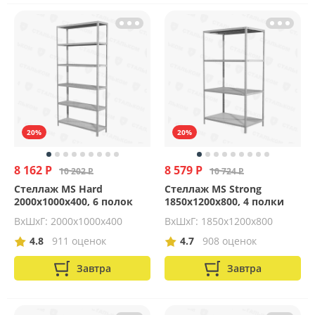
20%
20%
8 162 Р
8 579 Р
10 202 Р
10 724 Р
Стеллаж MS Hard
Стеллаж MS Strong
2000х1000х400, 6 полок
1850х1200х800, 4 полки
ВхШхГ: 2000x1000x400
ВхШхГ: 1850x1200x800
4.8
911 оценок
4.7
908 оценок
Завтра
Завтра