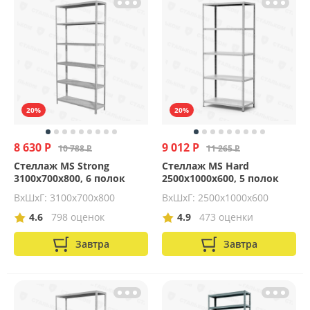
20%
20%
8 630 Р
9 012 Р
10 788 Р
11 265 Р
Стеллаж MS Strong
Стеллаж MS Hard
3100х700х800, 6 полок
2500х1000х600, 5 полок
ВхШхГ: 3100x700x800
ВхШхГ: 2500x1000x600
4.6
798 оценок
4.9
473 оценки
Завтра
Завтра