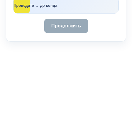
→
Проведите → до конца
Продолжить