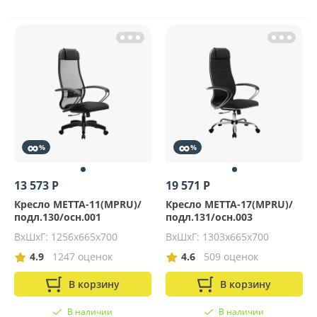
∞
∞
%
%
13 573 Р
19 571 Р
Кресло МЕТТА-11(MPRU)/
Кресло МЕТТА-17(MPRU)/
подл.130/осн.001
подл.131/осн.003
ВхШхГ: 1256x665x700
ВхШхГ: 1303x665x700
4.9
1247 оценок
4.6
509 оценок
В корзину
В корзину
В наличии
В наличии