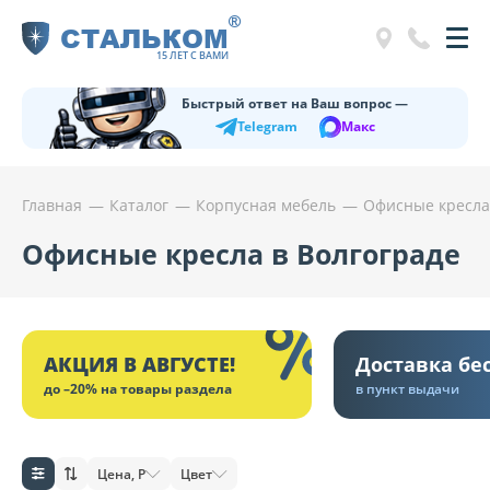
®
СТАЛЬКОМ
15 ЛЕТ С ВАМИ
Быстрый ответ на Ваш вопрос —
Telegram
Макс
Главная
Каталог
Корпусная мебель
Офисные кресла
Офисные кресла в Волгограде
АКЦИЯ В АВГУСТЕ!
Доставка бе
до –20% на товары раздела
в пункт выдачи
Цена, Р
Цвет