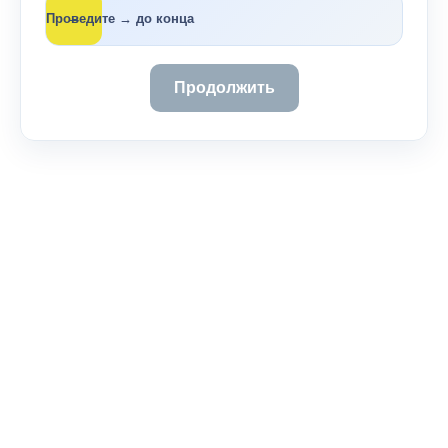
→
Проведите → до конца
Продолжить