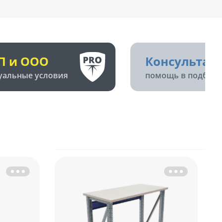
П и ООО
Консультац
уальные условия
помощь в подборе