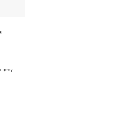
я
и цену