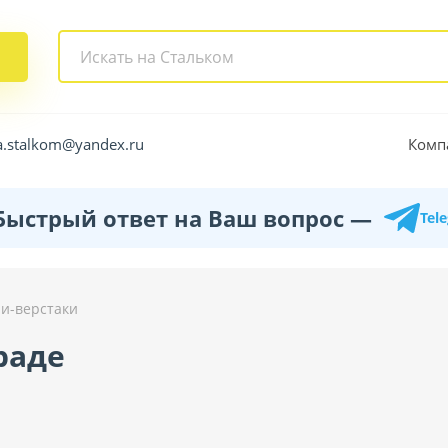
Комп
a.stalkom@yandex.ru
Быстрый ответ на Ваш вопрос —
Tel
и-верстаки
раде