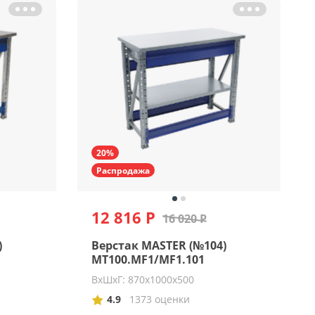
20%
Распродажа
12 816 Р
16 020 Р
)
Верстак MASTER (№104)
MT100.MF1/MF1.101
ВхШхГ: 870х1000х500
4.9
1373 оценки