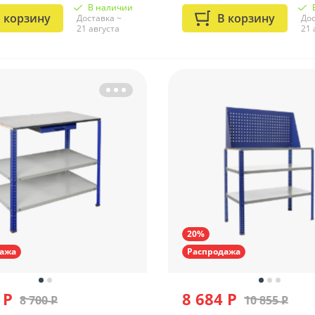
В наличии
 корзину
В корзину
Доставка ~
Дос
21 августа
21 
20%
ажа
Распродажа
 Р
8 684 Р
8 700 Р
10 855 Р