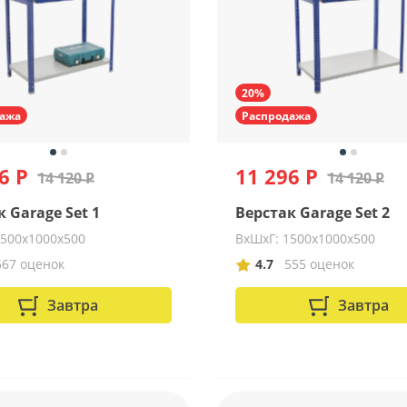
20%
ажа
Распродажа
6 Р
11 296 Р
14 120 Р
14 120 Р
 Garage Set 1
Верстак Garage Set 2
1500х1000х500
ВхШхГ: 1500х1000х500
567 оценок
4.7
555 оценок
Завтра
Завтра