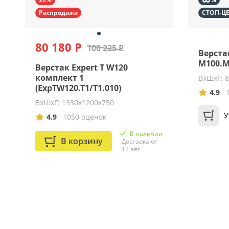
Распродажа
СТОП-Ц
80 180 Р
100 225 Р
Верста
M100.M
Верстак Expert T W120
комплект 1
ВхШхГ: 
(ExpTW120.T1/T1.010)
4.9
ВхШхГ: 1330х1200х750
У
4.9
1050 оценок
В наличии
В корзину
Доставка от
12 авг.