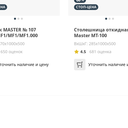
ЕНА
СТОП-ЦЕНА
к MASTER № 107
Столешница откидна
F1/MF1/MF1.000
Master MT-100
870х1000х500
ВхШхГ: 285x1000x500
1650 оценок
4.5
681 оценка
точнить наличие и цену
Уточнить наличие 