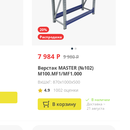
20%
Распродажа
7 984 Р
9 980 Р
Верстак MASTER (№102)
M100.MF1/MF1.000
ВхШхГ: 870х1000х500
4.9
1002 оценки
В наличии
В корзину
Доставка ~
21 августа