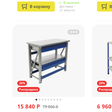
В наличии
В корзину
В
Доставка ~
21 августа
20%
20%
Распродажа
Распрод
15 840 Р
6 960
19 800 Р