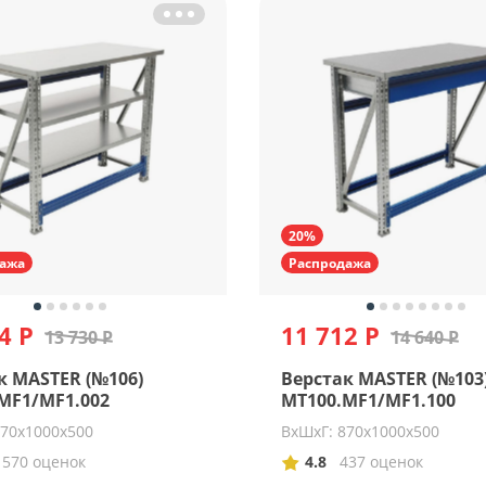
20%
ажа
Распродажа
4 Р
11 712 Р
13 730 Р
14 640 Р
к MASTER (№106)
Верстак MASTER (№103
MF1/MF1.002
MT100.MF1/MF1.100
870х1000х500
ВхШхГ: 870х1000х500
1570 оценок
4.8
437 оценок