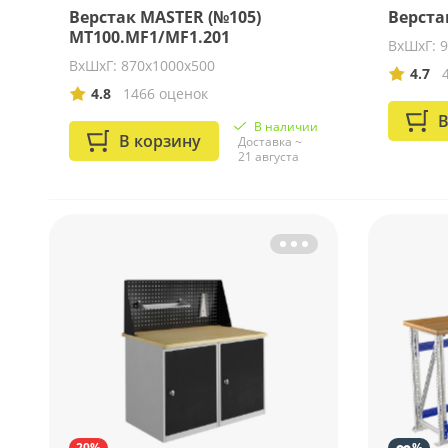
Верстак MASTER (№105)
Верста
MT100.MF1/MF1.201
ВхШхГ: 
ВхШхГ: 870х1000х500
4.7
4.8
1466 оценок
В
В наличии
В корзину
Доставка ~
21 августа
∞
20%
%