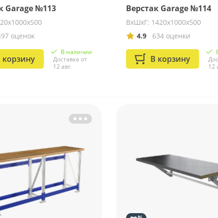
к Garage №113
Верстак Garage №114
920х1000х500
ВхШхГ: 1420х1000х500
497 оценок
4.9
634 оценки
В наличии
 корзину
В корзину
Доставка от
Дос
12 авг.
12 
∞
%