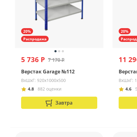
20%
20%
Распродажа
Распрод
5 736 Р
11 29
7 170 Р
Верстак Garage №112
Верстак
ВхШхГ: 920х1000х500
ВхШхГ: 
4.8
882 оценки
4.6
Завтра