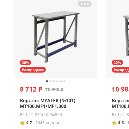
20%
20%
Распродажа
Распрод
8 712 Р
10 98
10 890 Р
Верстак MASTER (№101)
Верста
MT100.MF1/MF1.000
MT100.
ВхШхГ: 870х1000х500
ВхШхГ: 
4.7
1045 оценок
4.6