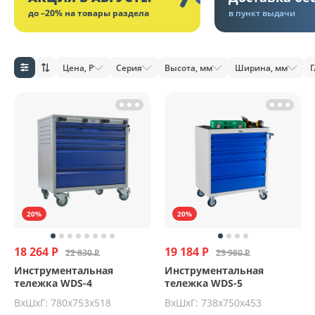
до –20% на товары раздела
в пункт выдачи
Цена, Р
Серия
Высота, мм
Ширина, мм
Г
20%
20%
18 264 Р
19 184 Р
22 830 Р
23 980 Р
Инструментальная
Инструментальная
тележка WDS-4
тележка WDS-5
ВхШхГ: 780х753х518
ВхШхГ: 738х750х453