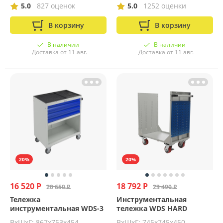
5.0
827 оценок
5.0
1252 оценки
В корзину
В корзину
В наличии
В наличии
Доставка от 11 авг.
Доставка от 11 авг.
20%
20%
16 520 Р
18 792 Р
20 650 Р
23 490 Р
Тележка
Инструментальная
инструментальная WDS-3
тележка WDS HARD
ВхШхГ: 867x753x454
ВхШхГ: 745х745х450