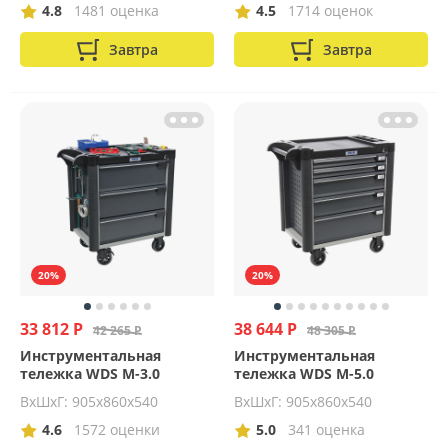
4.8
1481 оценка
4.5
1714 оценок
Завтра
Завтра
20%
20%
33 812 Р
38 644 Р
42 265 Р
48 305 Р
Инструментальная
Инструментальная
тележка WDS M-3.0
тележка WDS M-5.0
ВхШхГ: 905х860х540
ВхШхГ: 905х860х540
4.6
1572 оценки
5.0
341 оценка