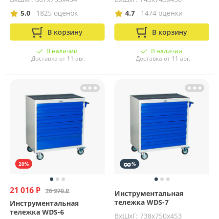
5.0
1825 оценок
4.7
1474 оценки
В корзину
В корзину
В наличии
В наличии
Доставка от 11 авг.
Доставка от 11 авг.
∞
20%
%
21 016 Р
26 270 Р
Инструментальная
тележка WDS-7
Инструментальная
тележка WDS-6
ВхШхГ: 738х750х453