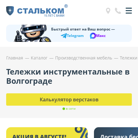
®
СТАЛЬКОМ
15 ЛЕТ С ВАМИ
Быстрый ответ на Ваш вопрос —
Telegram
Макс
Главная
Каталог
Производственная мебель
Тележки
Тележки инструментальные в
Волгограде
Калькулятор верстаков
в сети
АКЦИЯ В АВГУСТЕ!
Доставка бе