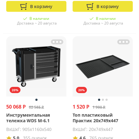
В корзину
В корзину
В наличии
В наличии
Доставка ~ 20 августа
Доставка ~ 20 августа
20%
20%
50 068 Р
1 520 Р
62 585 Р
1 900 Р
Инструментальная
Топ пластиковый
тележка WDS M-6.1
Практик 20x749x447
ВхШхГ: 905х1160х540
ВхШхГ: 20x749x447
5.0
355 оценок
4.6
765 оценок