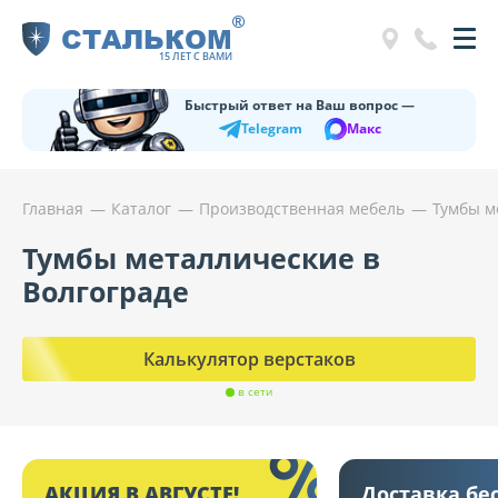
®
СТАЛЬКОМ
15 ЛЕТ С ВАМИ
Быстрый ответ на Ваш вопрос —
Telegram
Макс
Главная
Каталог
Производственная мебель
Тумбы м
Тумбы металлические в
Волгограде
Калькулятор верстаков
в сети
АКЦИЯ В АВГУСТЕ!
Доставка бе