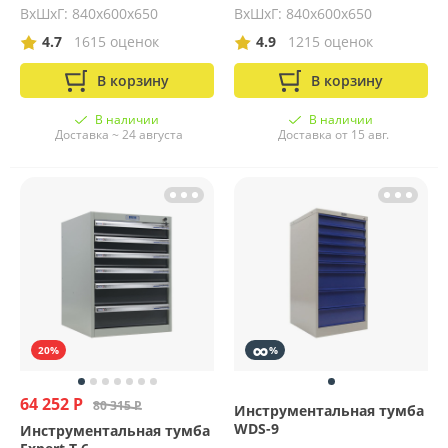
ВхШхГ: 840x600x650
ВхШхГ: 840х600х650
4.7
1615 оценок
4.9
1215 оценок
В корзину
В корзину
В наличии
В наличии
Доставка ~ 24 августа
Доставка от 15 авг.
∞
20%
%
64 252 Р
80 315 Р
Инструментальная тумба
WDS-9
Инструментальная тумба