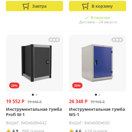
Завтра
В корзину
В наличии
Доставка ~ 24 августа
20%
20%
19 552 Р
26 348 Р
24 440 Р
32 935 Р
Инструментальная тумба
Инструментальная тумба
Profi M-1
WS-1
ВхШхГ: 840х608х642
ВхШхГ: 840х600х650
4.9
888 оценок
4.6
618 оценок