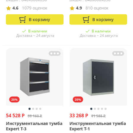
4.6
1079 оценок
4.9
810 оценок
В корзину
В корзину
В наличии
В наличии
Доставка ~ 24 августа
Доставка ~ 24 августа
20%
20%
54 528 Р
33 268 Р
68 160 Р
41 585 Р
Инструментальная тумба
Инструментальная тумба
Expert T-3
Expert T-1