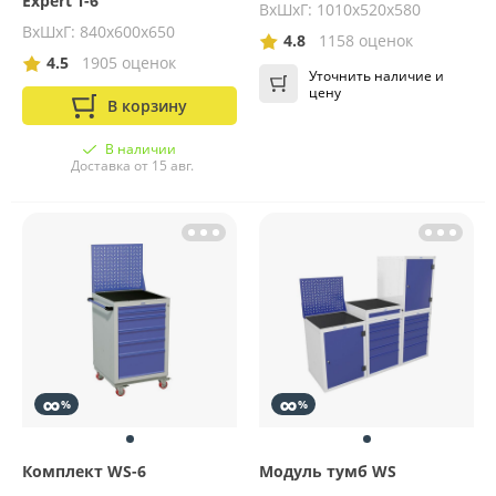
Expert T-6
ВхШхГ: 1010х520х580
ВхШхГ: 840х600х650
4.8
1158 оценок
4.5
1905 оценок
Уточнить наличие и
цену
В корзину
В наличии
Доставка от 15 авг.
∞
∞
%
%
Комплект WS-6
Модуль тумб WS