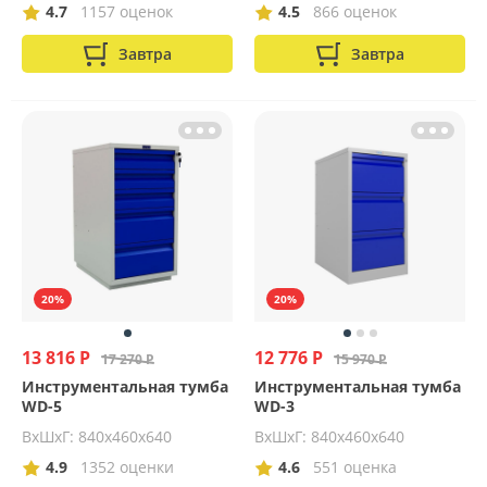
4.7
1157 оценок
4.5
866 оценок
Завтра
Завтра
20%
20%
13 816 Р
12 776 Р
17 270 Р
15 970 Р
Инструментальная тумба
Инструментальная тумба
WD-5
WD-3
ВхШхГ: 840х460х640
ВхШхГ: 840х460х640
4.9
1352 оценки
4.6
551 оценка