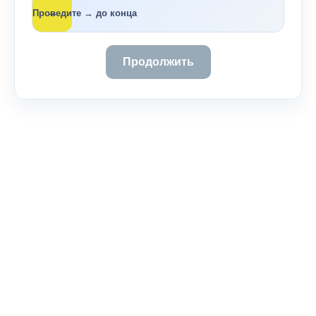
→
Проведите → до конца
Продолжить