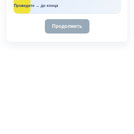
→
Проведите → до конца
Продолжить