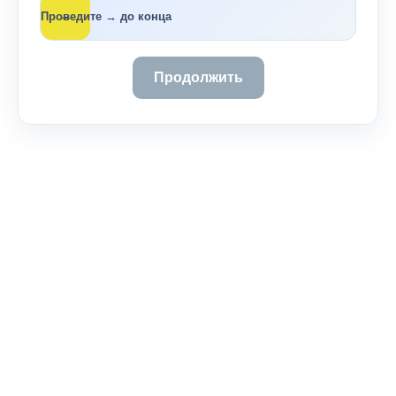
→
Проведите → до конца
Продолжить