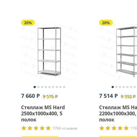
20%
20%
7 660 Р
7 514 Р
9 575 Р
9 392 Р
Стеллаж MS Hard
Стеллаж MS Ha
2500х1000х400, 5
2200х1000х300,
полок
полок
1766 отзывов
176