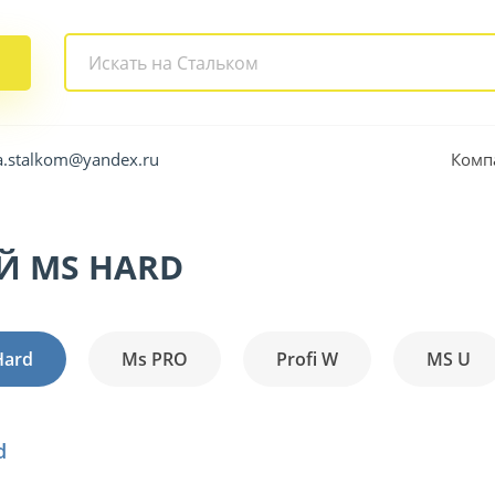
Комп
a.stalkom@yandex.ru
Й MS HARD
Hard
Ms PRO
Profi W
MS U
d