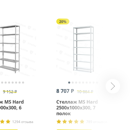
20%
8 707 Р
9 152 Р
10 884 Р
ж MS Hard
Стеллаж MS Hard
00х300, 6
2500х1000х300, 7
полок
1294 отзыва
789 отзывов