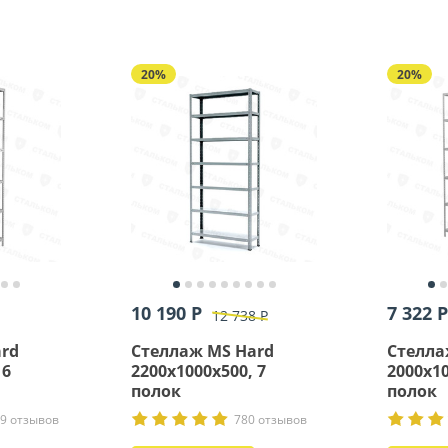
20%
20%
10 190 Р
7 322 Р
12 738 Р
rd
Стеллаж MS Hard
Стелла
 6
2200х1000х500, 7
2000х10
полок
полок
9 отзывов
780 отзывов