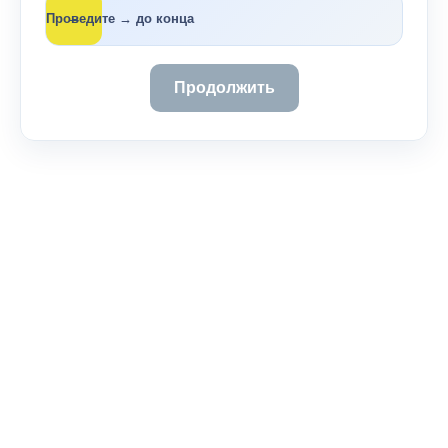
→
Проведите → до конца
Продолжить