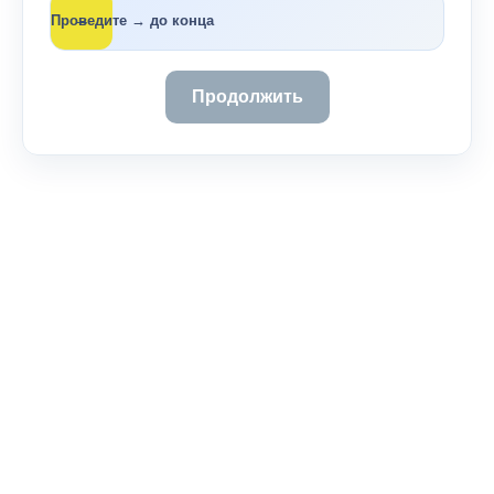
→
Проведите → до конца
Продолжить