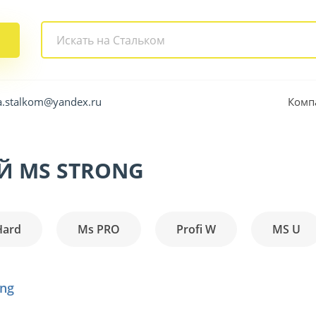
Комп
a.stalkom@yandex.ru
Й MS STRONG
Hard
Ms PRO
Profi W
MS U
ng