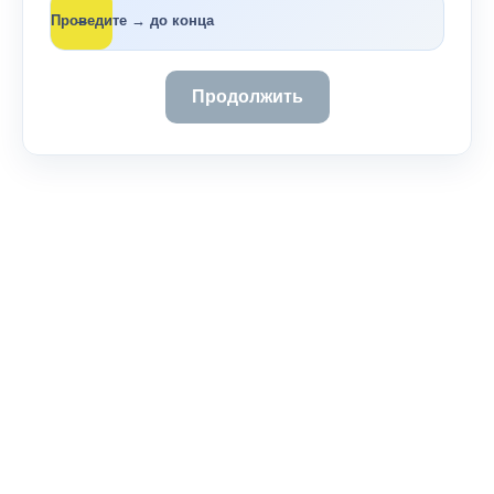
→
Проведите → до конца
Продолжить