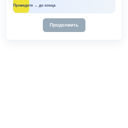
→
Проведите → до конца
Продолжить