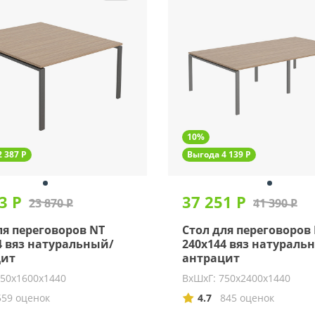
10%
 387 Р
Выгода 4 139 Р
3 Р
37 251 Р
23 870 Р
41 390 Р
ля переговоров NT
Стол для переговоров
4 вяз натуральный/
240х144 вяз натураль
цит
антрацит
750х1600х1440
ВхШхГ: 750х2400х1440
559 оценок
4.7
845 оценок