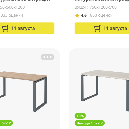
750х600х1200
ВхШхГ: 750х1200х700
1333 оценки
4.6
860 оценок
11 августа
11 августа
10%
 572 Р
Выгода 1 572 Р