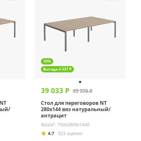
10%
Выгода 4 337 Р
39 033 Р
43 370 Р
 NT
Стол для переговоров NT
ный/
280х144 вяз натуральный/
антрацит
ВхШхГ: 750х2800х1440
4.7
923 оценки