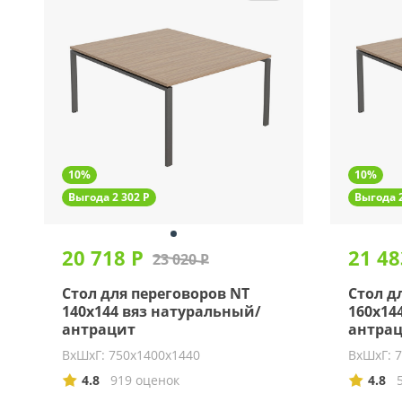
10%
10%
Выгода 2 302 Р
Выгода 2
20 718 Р
21 48
23 020 Р
Стол для переговоров NT
Стол д
140х144 вяз натуральный/
160х14
антрацит
антра
ВхШхГ: 750х1400х1440
ВхШхГ: 
4.8
919 оценок
4.8