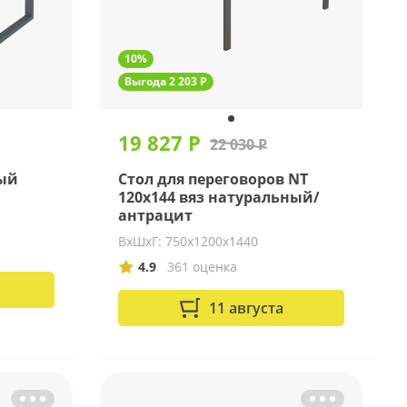
10%
Выгода 2 203 Р
19 827 Р
22 030 Р
ный
Стол для переговоров NT
120х144 вяз натуральный/
антрацит
ВхШхГ: 750х1200х1440
4.9
361 оценка
11 августа