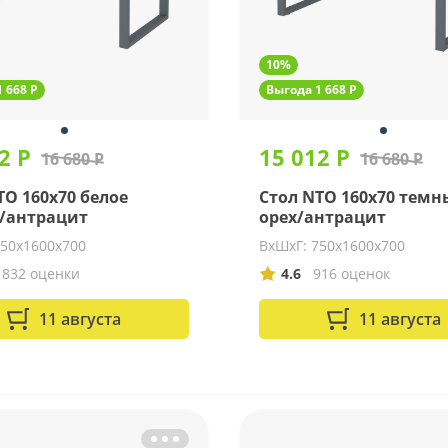
10%
 668 Р
Выгода 1 668 Р
2 Р
15 012 Р
16 680 Р
16 680 Р
TO 160x70 белое
Стол NTO 160x70 тем
/антрацит
орех/антрацит
750х1600х700
ВхШхГ: 750х1600х700
1832 оценки
4.6
916 оценок
11 августа
11 августа