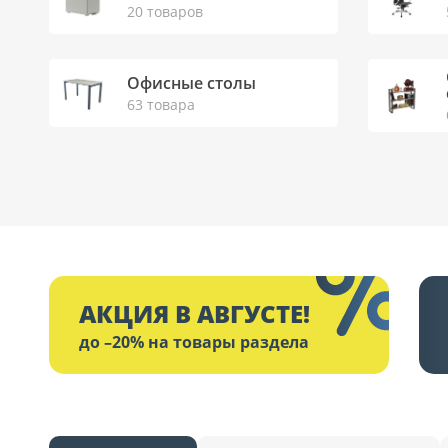
20 товаров
Офисные столы
63 товара
АКЦИЯ В АВГУСТЕ!
до –20% на товары раздела