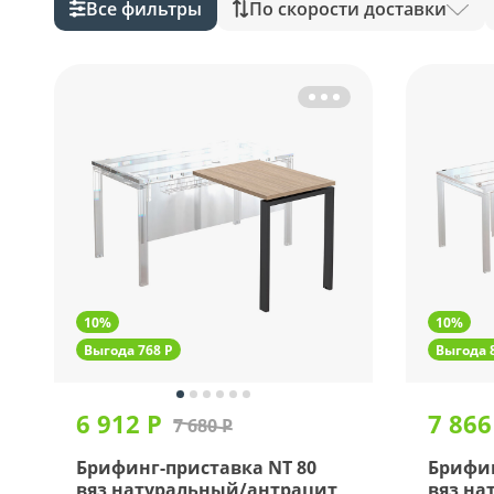
Все фильтры
По скорости доставки
10%
10%
Выгода 768 Р
Выгода 
6 912 Р
7 866
7 680 Р
Брифинг-приставка NT 80
Брифин
вяз натуральный/антрацит
вяз на