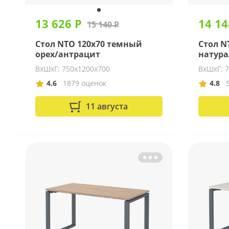
13 626 Р
14 14
15 140 Р
Стол NTO 120x70 темный
Стол N
орех/антрацит
натур
ВхШхГ: 750х1200х700
ВхШхГ: 
4.6
1879 оценок
4.8
11 августа