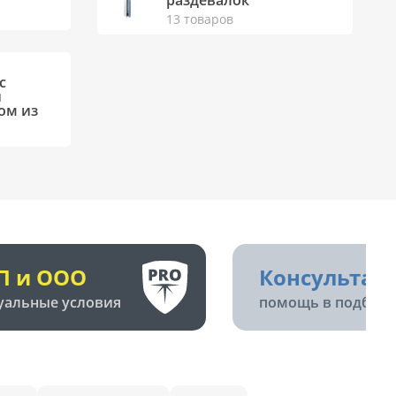
раздевалок
13 товаров
с
и
ом из
П и ООО
Консультац
уальные условия
помощь в подборе