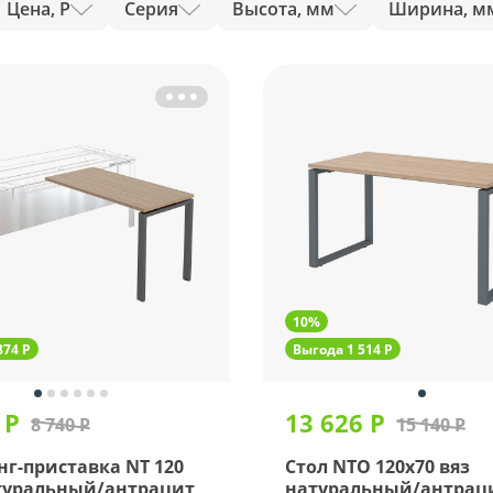
Цена, Р
Серия
Высота, мм
Ширина, м
10%
874 Р
Выгода 1 514 Р
 Р
13 626 Р
8 740 Р
15 140 Р
г-приставка NT 120
Стол NTO 120x70 вяз
туральный/антрацит
натуральный/антрац