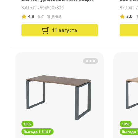
ВхШхГ: 750х600х800
ВхШхГ: 
4.9
881 оценка
5.0
11 августа
10%
10%
Выгода 1 514 Р
Выгода 1