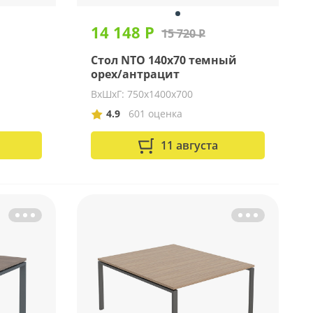
14 148 Р
15 720 Р
Стол NTO 140x70 темный
орех/антрацит
ВхШхГ: 750х1400х700
4.9
601 оценка
11 августа