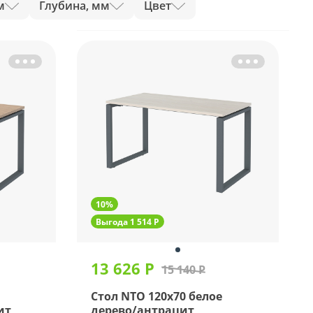
м
Глубина, мм
Цвет
10%
Выгода 1 514 Р
13 626 Р
15 140 Р
Стол NTO 120x70 белое
ит
дерево/антрацит