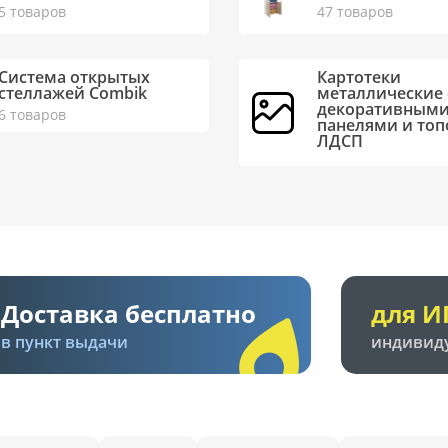
5 товаров
47 товаров
Система открытых
Картотеки
стеллажей Combik
металлические 
декоративным
6 товаров
панелями и топ
ЛДСП
Доставка бесплатно
для И
в пункт выдачи
индивид