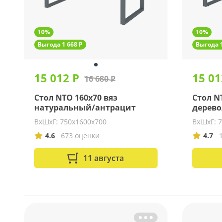
10%
10%
Выгода 1 668 Р
Выгода 1
15 012 Р
15 01
16 680 Р
Стол NTO 160x70 вяз
Стол N
натуральный/антрацит
дерево
ВхШхГ: 750х1600х700
ВхШхГ: 
4.6
673 оценки
4.7
11 августа