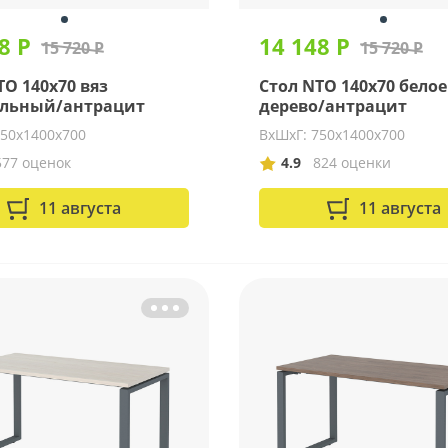
8 Р
14 148 Р
15 720 Р
15 720 Р
TO 140x70 вяз
Стол NTO 140x70 белое
альный/антрацит
дерево/антрацит
750х1400х700
ВхШхГ: 750х1400х700
577 оценок
4.9
824 оценки
11 августа
11 августа