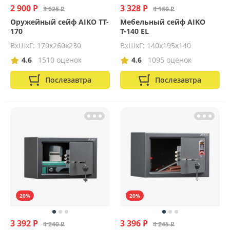
2 900 Р
3 328 Р
3 625 Р
4 160 Р
Оружейный сейф AIKO TT-
Мебельный сейф AIKO
170
Т-140 EL
ВхШхГ: 170х260х230
ВхШхГ: 140х195х140
4.6
1510 оценок
4.6
1095 оценок
Послезавтра
Послезавтра
20%
20%
3 392 Р
3 396 Р
4 240 Р
4 245 Р