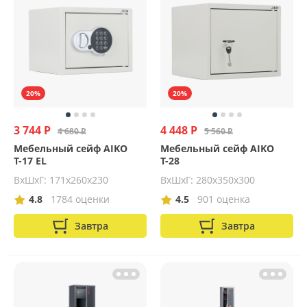
20%
20%
3 744 Р
4 448 Р
4 680 Р
5 560 Р
Мебельный сейф AIKO
Мебельный сейф AIKO
Т-17 EL
Т-28
ВхШхГ: 171х260х230
ВхШхГ: 280х350х300
4.8
1784 оценки
4.5
901 оценка
Завтра
Завтра