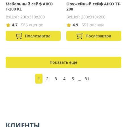
Мебельный сейф AIKO
Оружейный сейф AIKO TT-
Т-200 KL
200
ВхШхГ: 200х310х200
ВхШхГ: 200х310х200
4.7
586 оценок
4.9
552 оценки
Послезавтра
Послезавтра
Показать ещё
...
1
2
3
4
5
31
КЛИЕНТЫ