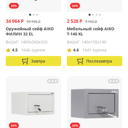
20%
20%
34 964 Р
2 528 Р
43 705 Р
3 160 Р
Оружейный сейф AIKO
Мебельный сейф AIKO
ФИЛИН 32 EL
Т-140 KL
ВхШхГ: 1400х360х320
ВхШхГ: 140х195х140
4.5
1646 оценок
4.6
1641 оценка
Завтра
Послезавтра
20%
20%