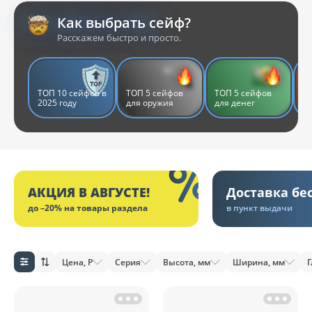
Как выбрать сейф?
Расскажем быстро и просто.
ТОП 10 сейфов в
ТОП 5 сейфов
ТОП 5 сейфов
Т
2025 году
для оружия
для денег
д
АКЦИЯ В АВГУСТЕ!
Доставка бе
до –20% на товары раздела
в пункт выдачи
Цена, Р
Серия
Высота, мм
Ширина, мм
Г