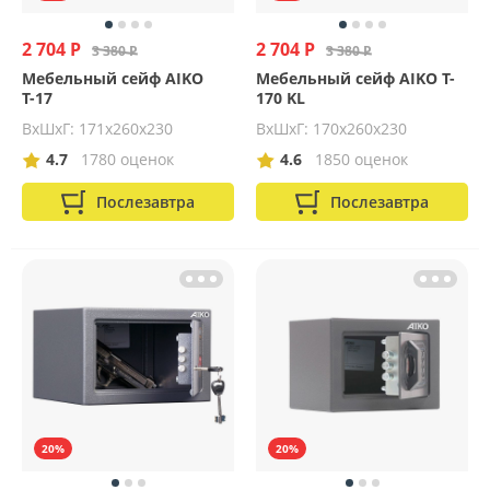
2 704 Р
2 704 Р
3 380 Р
3 380 Р
Мебельный сейф AIKO
Мебельный сейф AIKO T-
Т-17
170 KL
ВхШхГ: 171х260х230
ВхШхГ: 170х260х230
4.7
1780 оценок
4.6
1850 оценок
Послезавтра
Послезавтра
20%
20%