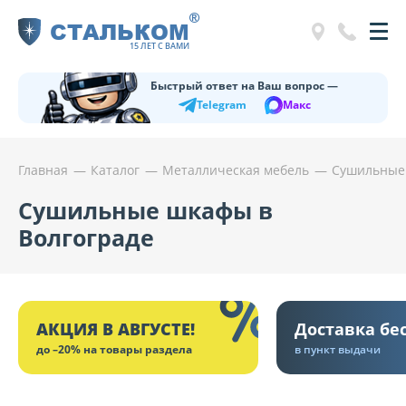
®
СТАЛЬКОМ
15 ЛЕТ С ВАМИ
Быстрый ответ на Ваш вопрос —
Telegram
Макс
Главная
Каталог
Металлическая мебель
Сушильные
Сушильные шкафы в
Волгограде
АКЦИЯ В АВГУСТЕ!
Доставка бе
до –20% на товары раздела
в пункт выдачи