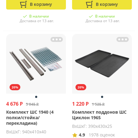
В корзину
В корзину
В наличии
В наличии
Доставка от 13 авг.
Доставка от 13 авг.
20%
20%
4 676 Р
1 220 Р
5 845 Р
1 525 Р
Комплект ШС 1940 (4
Комплект поддонов ШС
полки/стойка/
Циклон 1965
перекладина)
ВхШхГ: 390х430х25
ВхШхГ: 940х410х40
4.9
1978 оценок