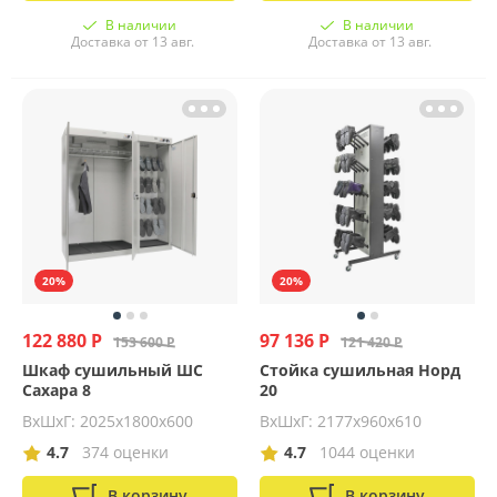
В наличии
В наличии
Доставка от 13 авг.
Доставка от 13 авг.
20%
20%
122 880 Р
97 136 Р
153 600 Р
121 420 Р
Шкаф сушильный ШС
Стойка сушильная Норд
Сахара 8
20
ВхШхГ: 2025х1800х600
ВхШхГ: 2177х960х610
4.7
374 оценки
4.7
1044 оценки
В корзину
В корзину