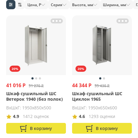
Цена, Р
Серия
Высота, мм
Ширина, мм
Г
20%
20%
41 016 Р
44 344 Р
51 270 Р
55 430 Р
Шкаф сушильный ШС
Шкаф сушильный ШС
Ветерок 1940 (без полок)
Циклон 1965
ВхШхГ: 1950х850х500
ВхШхГ: 1950х650х600
4.9
1412 оценок
4.6
1293 оценки
В корзину
В корзину