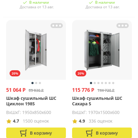
В наличии
В наличии
Доставка от 13 авг.
Доставка от 13 авг.
20%
20%
51 064 Р
115 776 Р
63 830 Р
144 720 Р
Шкаф сушильный ШС
Шкаф сушильный ШС
Циклон 1985
Сахара 5
ВхШхГ: 1950х850х600
ВхШхГ: 1970х1500х600
4.7
1500 оценок
4.9
336 оценок
В корзину
В корзину