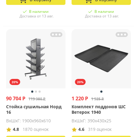
В наличии
В наличии
Доставка от 13 авг.
Доставка от 13 авг.
20%
20%
90 704 Р
1 220 Р
113 380 Р
1 525 Р
Стойка сушильная Норд
Комплект поддонов ШС
16
Ветерок 1940
ВхШхГ: 1900х960х610
ВхШхГ: 390х430х25
4.8
1870 оценок
4.6
319 оценок