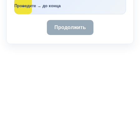
→
Проведите → до конца
Продолжить