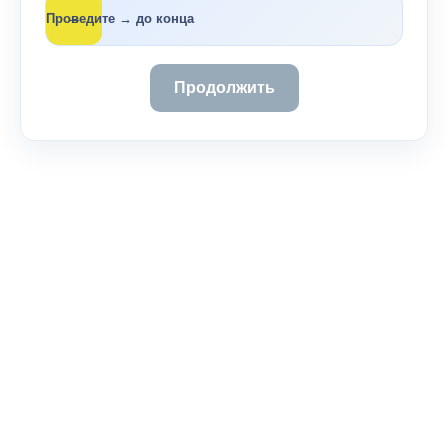
→
Проведите → до конца
Продолжить